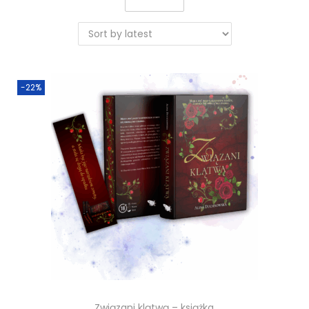
-22%
Związani klątwą – książka