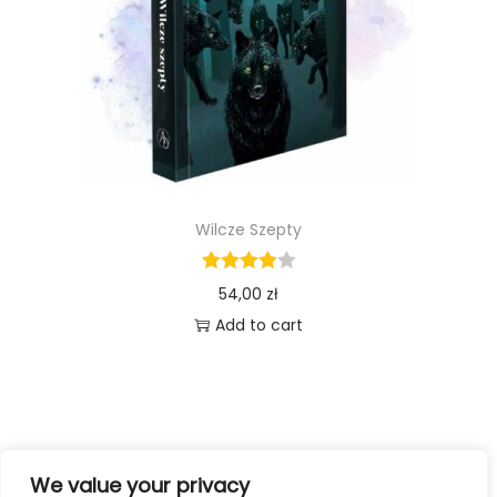
Wilcze Szepty
54,00
zł
Add to cart
We value your privacy
1
2
NEXT