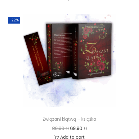
-22%
Związani klątwą – książka
89,90
zł
69,90
zł
Add to cart